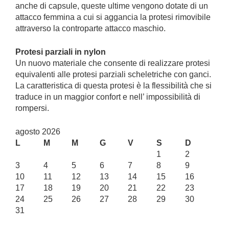
anche di capsule, queste ultime vengono dotate di un
attacco femmina a cui si aggancia la protesi rimovibile
attraverso la controparte attacco maschio.
Protesi parziali in nylon
Un nuovo materiale che consente di realizzare protesi
equivalenti alle protesi parziali scheletriche con ganci.
La caratteristica di questa protesi è la flessibilità che si
traduce in un maggior confort e nell’ impossibilità di
rompersi.
agosto 2026
L
M
M
G
V
S
D
1
2
3
4
5
6
7
8
9
10
11
12
13
14
15
16
17
18
19
20
21
22
23
24
25
26
27
28
29
30
31