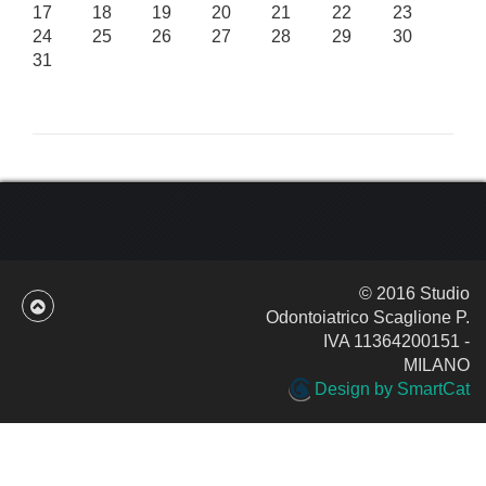
17
18
19
20
21
22
23
24
25
26
27
28
29
30
31
© 2016 Studio
Odontoiatrico Scaglione P.
IVA 11364200151 -
MILANO
Design by SmartCat